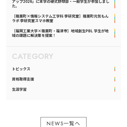
アップ2026」に本学の硬式野球部・一般学生が参加しまし
た。
［篠栗町×情報システム工学科 李研究室］篠栗町元気もん
ラボ 李研究室スマホ教室
［福岡工業大学×篠栗町・福津市］地域創生PBL 学生が地
域の課題に解決策を提案！
CATEGORY
トピックス
資格取得支援
生涯学習
NEWS一覧へ